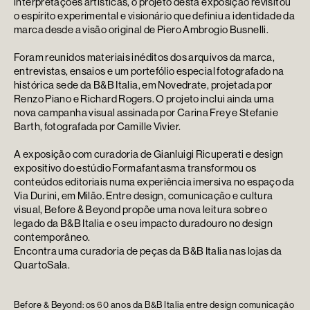
interpretações artísticas, o projeto desta exposição revisitou
o espírito experimental e visionário que definiu a identidade da
marca desde a visão original de Piero Ambrogio Busnelli.
Foram reunidos materiais inéditos dos arquivos da marca,
entrevistas, ensaios e um portefólio especial fotografado na
histórica sede da B&B Italia, em Novedrate, projetada por
Renzo Piano e Richard Rogers. O projeto inclui ainda uma
nova campanha visual assinada por Carina Frey e Stefanie
Barth, fotografada por Camille Vivier.
A exposição com curadoria de Gianluigi Ricuperati e design
expositivo do estúdio Formafantasma transformou os
conteúdos editoriais numa experiência imersiva no espaço da
Via Durini, em Milão. Entre design, comunicação e cultura
visual, Before & Beyond propõe uma nova leitura sobre o
legado da B&B Italia e o seu impacto duradouro no design
contemporâneo.
Encontra uma curadoria de peças da B&B Italia nas lojas da
QuartoSala.
Before & Beyond: os 60 anos da B&B Italia entre design comunicação