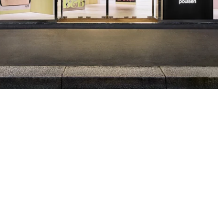
Quase duas
décadas da
coleção de
outdoor da B&B
Italia