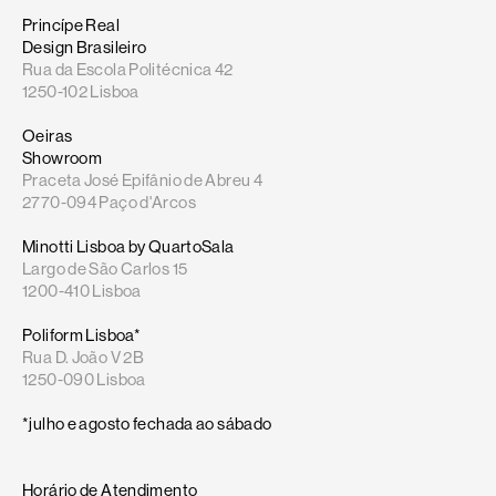
Princípe Real
Design Brasileiro
Rua da Escola Politécnica 42
1250-102 Lisboa
Oeiras
Showroom
Praceta José Epifânio de Abreu 4
2770-094 Paço d'Arcos
Minotti Lisboa by QuartoSala
Largo de São Carlos 15
1200-410 Lisboa
Poliform Lisboa*
Rua D. João V 2B
1250-090 Lisboa
*julho e agosto fechada ao sábado
Horário de Atendimento