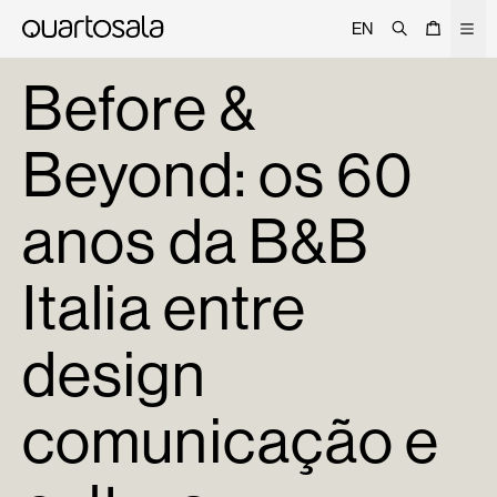
Pesquisar
Cesto
Men
EN
Sobre
Before &
Projetos
Beyond: os 60
Trade
Signature
anos da B&B
Curated
Editorial
Italia entre
Lojas
design
Catálogo
Contactos
comunicação e