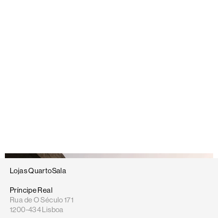
O espaço exterior deixou definitivamente de ser um
espaço secundário da casa. Hoje, é extensão da
arquitetura e expressão do próprio modo de vivência do
espaço.
Lojas QuartoSala
Príncipe Real
Rua de O Século 171
1200-434 Lisboa