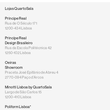
Lojas QuartoSala
Príncipe Real
Rua de O Século 171
1200-434 Lisboa
Princípe Real
Design Brasileiro
Rua da Escola Politécnica 42
1250-102 Lisboa
Oeiras
Showroom
Praceta José Epifânio de Abreu 4
2770-094 Paço d'Arcos
Minotti Lisboa by QuartoSala
Largo de São Carlos 15
1200-410 Lisboa
Poliform Lisboa*