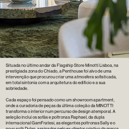
Situada no último andar da Flagship Store Minotti Lisboa, na
prestigiada zona do Chiado, a Penthouse foi alvo de uma
intervenção que procurou criar uma atmosfera sofisticada,
em total sintonia com a arquitetura do edifício e a sua
sobriedade.
Cada espaço foi pensado como um showroom apartment,
onde a curadoria de peças da última coleção da MINOTTI
transforma o interior num percurso de design atemporal. A
seleção inclui os sofás e poltronas Raphael, da dupla
internacional GamFratesi, as elegantes poltronas Sally e o
novo sofá Dylan, assinados pelo ex-diretor criativo da marca,