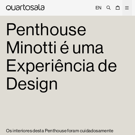
Pesquisar
Cesto
Men
EN
Sobre
Penthouse
Projetos
Minotti é uma
Trade
Signature
Experiência de
Curated
Editorial
Design
Lojas
Catálogo
Contactos
Os interiores desta Penthouse foram cuidadosamente