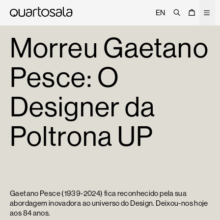
Pesquisar
Cesto
Men
EN
Sobre
Morreu Gaetano
Projetos
Pesce: O
Trade
Signature
Designer da
Curated
Editorial
Poltrona UP
Lojas
Catálogo
Contactos
Gaetano Pesce (1939-2024) fica reconhecido pela sua
abordagem inovadora ao universo do Design. Deixou-nos hoje
aos 84 anos.