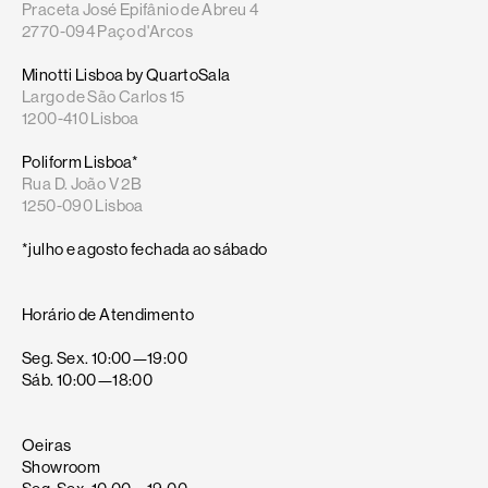
Praceta José Epifânio de Abreu 4
2770-094 Paço d'Arcos
Minotti Lisboa by QuartoSala
Largo de São Carlos 15
1200-410 Lisboa
Poliform Lisboa*
Rua D. João V 2B
1250-090 Lisboa
*julho e agosto fechada ao sábado
Horário de Atendimento
Seg. Sex. 10:00—19:00
Sáb. 10:00—18:00
Oeiras
Showroom