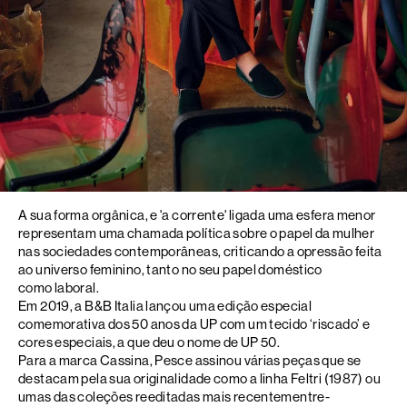
A sua forma orgânica, e 'a corrente' ligada uma esfera menor
representam uma chamada política sobre o papel da mulher
nas sociedades contemporâneas, criticando a opressão feita
ao universo feminino, tanto no seu papel doméstico
como laboral.
Em 2019, a B&B Italia lançou uma edição especial
comemorativa dos 50 anos da UP com um tecido ‘riscado’ e
cores especiais, a que deu o nome de UP 50.
Para a marca Cassina, Pesce assinou várias peças que se
destacam pela sua originalidade como a linha Feltri (1987) ou
umas das coleções reeditadas mais recentementre-