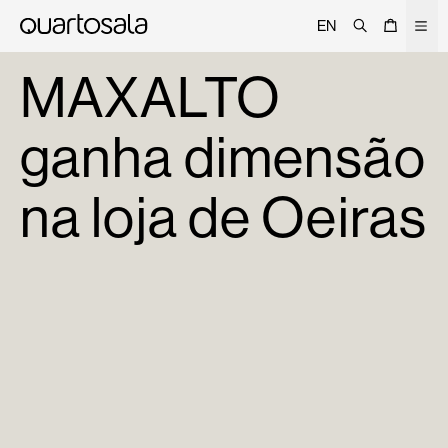
Pesquisar
Cesto
Men
EN
Sobre
MAXALTO
Projetos
ganha dimensão
Trade
Signature
na loja de Oeiras
Curated
Editorial
Lojas
Catálogo
Contactos