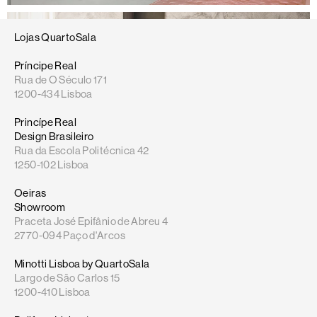
Lojas QuartoSala
Príncipe Real
Rua de O Século 171
1200-434 Lisboa
Princípe Real
Design Brasileiro
Rua da Escola Politécnica 42
1250-102 Lisboa
Oeiras
Showroom
Praceta José Epifânio de Abreu 4
2770-094 Paço d'Arcos
Minotti Lisboa by QuartoSala
Largo de São Carlos 15
1200-410 Lisboa