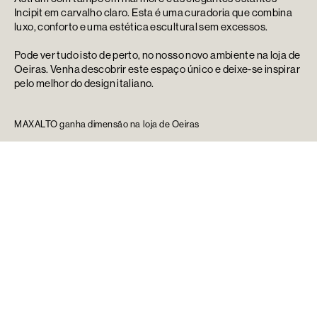
Incipit em carvalho claro. Esta é uma curadoria que combina
luxo, conforto e uma estética escultural sem excessos.
Pode ver tudo isto de perto, no nosso novo ambiente na loja de
Oeiras. Venha descobrir este espaço único e deixe-se inspirar
pelo melhor do design italiano.
MAXALTO ganha dimensão na loja de Oeiras
Sofá Free System
da ACERBIS