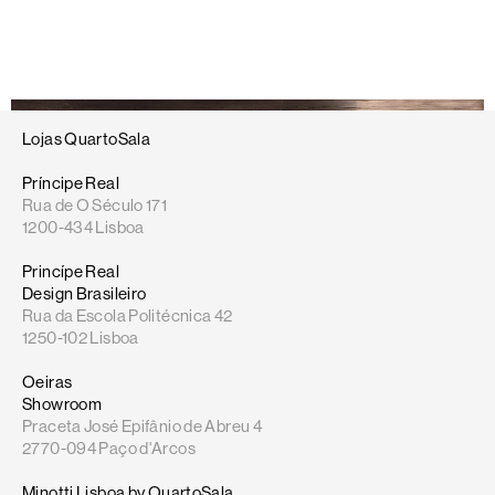
inspiram a nova coleção Supermoon, concebida por
Giampiero Tagliaferri para a icónica marca italiana Minotti,
e que encontra na Flagship store Minotti Lisboa by
QuartoSala.
Lojas QuartoSala
Príncipe Real
Rua de O Século 171
1200-434 Lisboa
Princípe Real
Design Brasileiro
Rua da Escola Politécnica 42
1250-102 Lisboa
Oeiras
Showroom
Praceta José Epifânio de Abreu 4
2770-094 Paço d'Arcos
Minotti Lisboa by QuartoSala