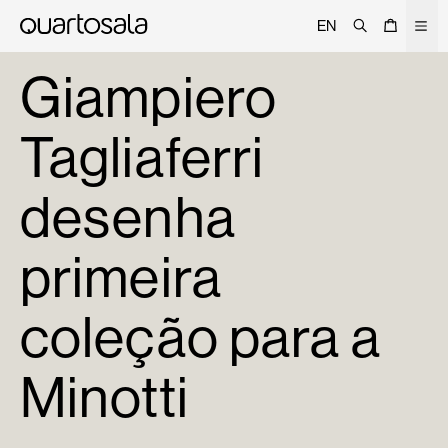
Pesquisar
Cesto
Men
EN
Sobre
Giampiero
Projetos
Tagliaferri
Trade
Signature
desenha
Curated
Editorial
primeira
Lojas
coleção para a
Catálogo
Contactos
Minotti