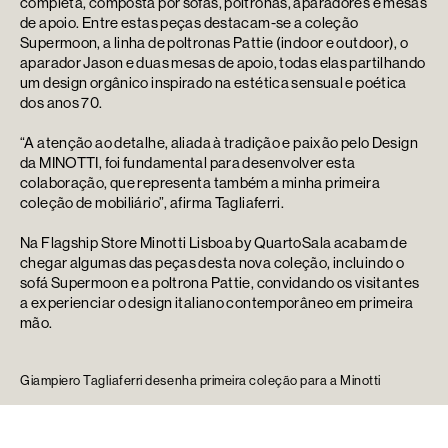
completa, composta por sofás, poltronas, aparadores e mesas
de apoio. Entre estas peças destacam-se a coleção
Supermoon, a linha de poltronas Pattie (indoor e outdoor), o
aparador Jason e duas mesas de apoio, todas elas partilhando
um design orgânico inspirado na estética sensual e poética
dos anos 70.
“A atenção ao detalhe, aliada à tradição e paixão pelo Design
da MINOTTI, foi fundamental para desenvolver esta
colaboração, que representa também a minha primeira
coleção de mobiliário”, afirma Tagliaferri.
Na Flagship Store Minotti Lisboa by QuartoSala acabam de
chegar algumas das peças desta nova coleção, incluindo o
sofá Supermoon e a poltrona Pattie, convidando os visitantes
a experienciar o design italiano contemporâneo em primeira
mão.
Giampiero Tagliaferri desenha primeira coleção para a Minotti